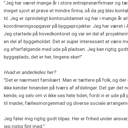
”Jeg har været mange år i store entreprenørfirmaer og tæ
meget sjovt at prøve et mindre firma, så da jeg blev kont
til. Jeg er oprindeligt kontoruddannet og har i mange år 
koordineringsopgaver på byggeprojekter. Jeg har været i A
Jeg startede på hovedkontoret og var en del af projekteri
en del af byggeholdet. Det er super interessant at være 
og efterfølgende med ude på pladsen. Jeg kan rigtig godt 
byggeplads; det er her, tingene sker!”
Hvad er anderledes her?
”Det er nærmest familiært. Man er tættere på folk, og der 
ikke kender hinanden på tværs af afdelinger. Det gør det 
kende, og selv om vi ikke ses hele tiden, fordi vi er ude på
til møder, fællesmorgenmad og diverse sociale arrangem
Jeg føler mig rigtig godt tilpas. Her er frihed under ansvar,
jeg rigtig fint med.”