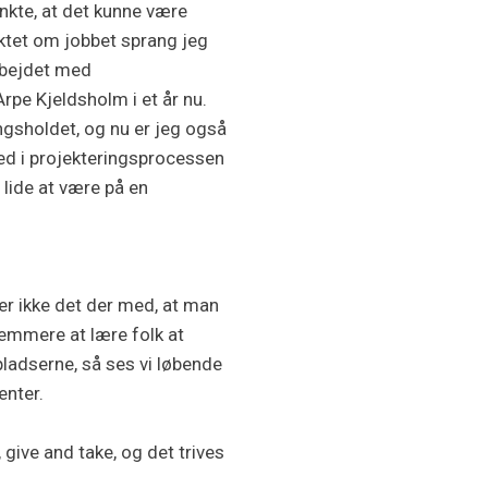
nkte, at det kunne være
aktet om jobbet sprang jeg
arbejdet med
rpe Kjeldsholm i et år nu.
ngsholdet, og nu er jeg også
med i projekteringsprocessen
lide at være på en
er ikke det der med, at man
nemmere at lære folk at
 pladserne, så ses vi løbende
enter.
 give and take, og det trives