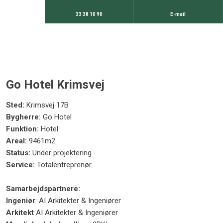
33 38 10 90
E-mail
Go Hotel Krimsvej
Sted:
Krimsvej 17B
Bygherre:
Go Hotel
Funktion:
Hotel
Areal:
9461m2
Status:
Under projektering
Service:
Totalentreprenør
Samarbejdspartnere:
Ingeniør
: AI Arkitekter & Ingeniører
Arkitekt
AI Arkitekter & Ingeniører