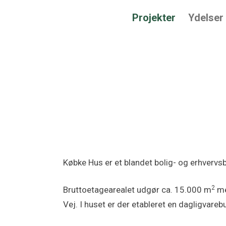
Projekter
Ydelser
Købke Hus er et blandet bolig- og erhvervsb
2
Bruttoetagearealet udgør ca. 15.000 m
me
Vej. I huset er der etableret en dagligvareb