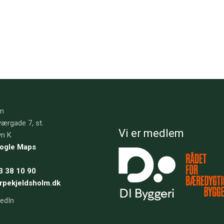
lm
ærgade 7, st.
Vi er medlem
vn K
oogle Maps
3 38 10 90
rpekjeldsholm.dk​
kedIn