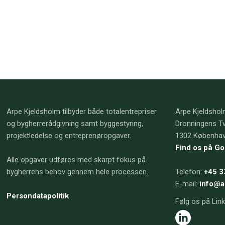
Arpe Kjeldsholm tilbyder både totalentrepriser
Arpe Kjeldsho
og bygherrerådgivning samt byggestyring,
Dronningens Tv
projektledelse og entreprenøropgaver.
​1302 Københa
Find os på G
Alle opgaver udføres med skarpt fokus på
bygherrens behov gennem hele processen.
​Telefon:
+45 3
E-mail:
info@a
Persondatapolitik
Følg os på Lin