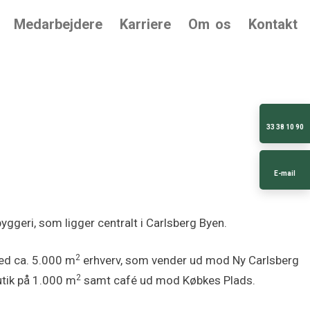
Medarbejdere
Karriere
Om os
Kontakt
33 38 10 90
E-mail
yggeri, som ligger centralt i Carlsberg Byen.
2
d ca. 5.000 m
erhverv, som vender ud mod Ny Carlsberg
2
utik på 1.000 m
samt café ud mod Købkes Plads.