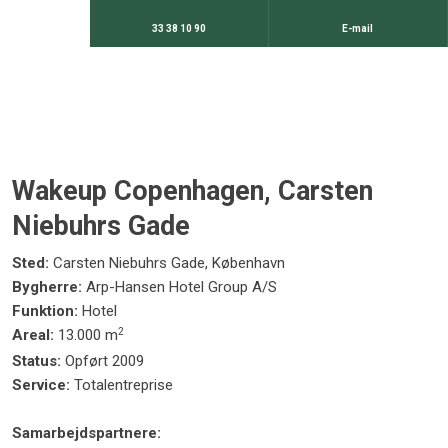
33 38 10 90
E-mail
Wakeup Copenhagen, Carsten
Niebuhrs Gade
Sted:
Carsten Niebuhrs Gade, København
Bygherre:
Arp-Hansen Hotel Group A/S​
Funktion:
Hotel
2
Areal:
13.000 m
Status:
Opført 2009
Service:
Totalentreprise
Samarbejdspartnere: